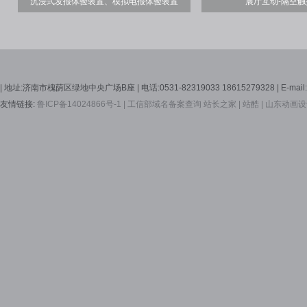
沉浸式发报体验装置、模拟电报体验装置
展厅互动-隔空
| 地址:济南市槐荫区绿地中央广场B座 | 电话:0531-82319033 18615279328 | E-mail:Se
友情链接:
鲁ICP备14024866号-1 |
工信部域名备案查询
站长之家 |
站酷 |
山东动画设计